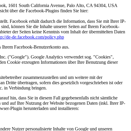
book, 1601 South California Avenue, Palo Alto, CA 94304, USA
icht über die Facebook-Plugins finden Sie hier:
t. Facebook erhält dadurch die Information, dass Sie mit Ihrer IP-
ind, können Sie die Inhalte unserer Seiten auf Ihrem Facebook-
ieter der Seiten keine Kenntnis vom Inhalt der übermittelten Daten
tp://de-de.facebook.com/policy.php
us Ihrem Facebook-Benutzerkonto aus.
Inc. ("Google"). Google Analytics verwendet sog. "Cookies",
 den Cookie erzeugten Informationen über Ihre Benutzung dieser
sitebetreiber zusammenzustellen und um weitere mit der
Dritte übertragen, sofern dies gesetzlich vorgeschrieben ist oder
c. in Verbindung bringen.
auf hin, dass Sie in diesem Fall gegebenenfalls nicht sämtliche
 und auf Ihre Nutzung der Website bezogenen Daten (inkl. Ihrer IP-
ser-Plugin herunterladen und installieren:
andere Nutzer personalisierte Inhalte von Google und unseren