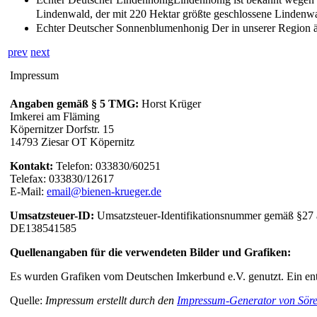
Lindenwald, der mit 220 Hektar größte geschlossene Lindenwa
Echter Deutscher Sonnenblumenhonig
Der in unserer Region 
prev
next
Impressum
Angaben gemäß § 5 TMG:
Horst Krüger
Imkerei am Fläming
Köpernitzer Dorfstr. 15
14793 Ziesar OT Köpernitz
Kontakt:
Telefon: 033830/60251
Telefax: 033830/12617
E-Mail:
email@bienen-krueger.de
Umsatzsteuer-ID:
Umsatzsteuer-Identifikationsnummer gemäß §27 
DE138541585
Quellenangaben für die verwendeten Bilder und Grafiken:
Es wurden Grafiken vom Deutschen Imkerbund e.V. genutzt. Ein ents
Quelle:
Impressum erstellt durch den
Impressum-Generator von Sören 