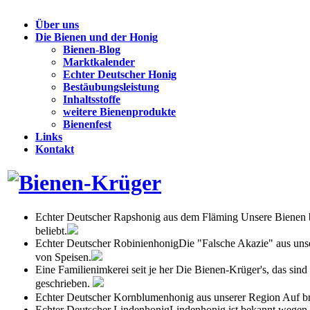
Über uns
Die Bienen und der Honig
Bienen-Blog
Marktkalender
Echter Deutscher Honig
Bestäubungsleistung
Inhaltsstoffe
weitere Bienenprodukte
Bienenfest
Links
Kontakt
Echter Deutscher Rapshonig aus dem Fläming
Unsere Bienen b
beliebt.
Echter Deutscher Robinienhonig
Die "Falsche Akazie" aus uns
von Speisen.
Eine Familienimkerei seit je her
Die Bienen-Krüger's, das sind
geschrieben.
Echter Deutscher Kornblumenhonig aus unserer Region
Auf br
Echter Deutscher Lindenhonig
Lindenhonig ist bekannt wegen 