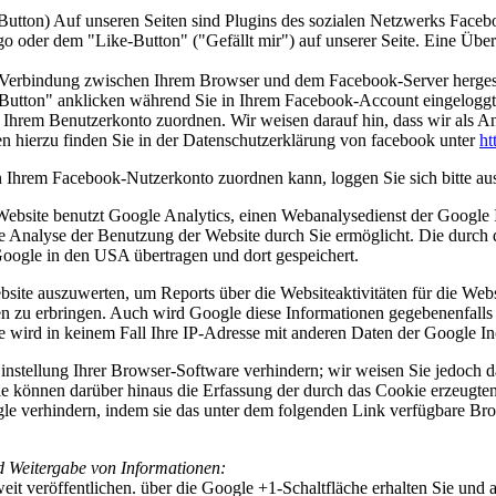
Button)
Auf unseren Seiten sind Plugins des sozialen Netzwerks Face
 oder dem "Like-Button" ("Gefällt mir") auf unserer Seite. Eine Übers
 Verbindung zwischen Ihrem Browser und dem Facebook-Server hergestell
utton" anklicken während Sie in Ihrem Facebook-Account eingeloggt s
Ihrem Benutzerkonto zuordnen. Wir weisen darauf hin, dass wir als Anb
n hierzu finden Sie in der Datenschutzerklärung von facebook unter
ht
 Ihrem Facebook-Nutzerkonto zuordnen kann, loggen Sie sich bitte a
ebsite benutzt Google Analytics, einen Webanalysedienst der Google 
ne Analyse der Benutzung der Website durch Sie ermöglicht. Die durch
 Google in den USA übertragen und dort gespeichert.
site auszuwerten, um Reports über die Websiteaktivitäten für die Web
zu erbringen. Auch wird Google diese Informationen gegebenenfalls an 
e wird in keinem Fall Ihre IP-Adresse mit anderen Daten der Google In
stellung Ihrer Browser-Software verhindern; wir weisen Sie jedoch dar
e können darüber hinaus die Erfassung der durch das Cookie erzeugten
e verhindern, indem sie das unter dem folgenden Link verfügbare Brow
d Weitergabe von Informationen:
it veröffentlichen. über die Google +1-Schaltfläche erhalten Sie und 