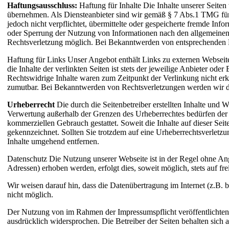
Haftungsausschluss:
Haftung für Inhalte
Die Inhalte unserer Seiten 
übernehmen. Als Diensteanbieter sind wir gemäß § 7 Abs.1 TMG für 
jedoch nicht verpflichtet, übermittelte oder gespeicherte fremde In
oder Sperrung der Nutzung von Informationen nach den allgemeinen G
Rechtsverletzung möglich. Bei Bekanntwerden von entsprechenden R
Haftung für Links
Unser Angebot enthält Links zu externen Webseite
die Inhalte der verlinkten Seiten ist stets der jeweilige Anbieter od
Rechtswidrige Inhalte waren zum Zeitpunkt der Verlinkung nicht erke
zumutbar. Bei Bekanntwerden von Rechtsverletzungen werden wir d
Urheberrecht
Die durch die Seitenbetreiber erstellten Inhalte und 
Verwertung außerhalb der Grenzen des Urheberrechtes bedürfen der s
kommerziellen Gebrauch gestattet. Soweit die Inhalte auf dieser Seit
gekennzeichnet. Sollten Sie trotzdem auf eine Urheberrechtsverlet
Inhalte umgehend entfernen.
Datenschutz
Die Nutzung unserer Webseite ist in der Regel ohne An
Adressen) erhoben werden, erfolgt dies, soweit möglich, stets auf f
Wir weisen darauf hin, dass die Datenübertragung im Internet (z.B. 
nicht möglich.
Der Nutzung von im Rahmen der Impressumspflicht veröffentlichten 
ausdrücklich widersprochen. Die Betreiber der Seiten behalten sich