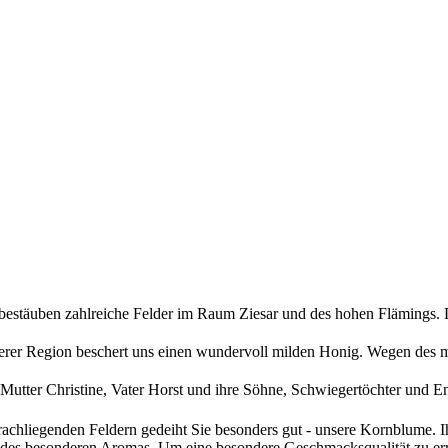
estäuben zahlreiche Felder im Raum Ziesar und des hohen Flämings. D
erer Region beschert uns einen wundervoll milden Honig. Wegen des 
 Mutter Christine, Vater Horst und ihre Söhne, Schwiegertöchter und E
achliegenden Feldern gedeiht Sie besonders gut - unsere Kornblume. Ih
des besonderen Aromas. Um eine besondere Geschmacksqualität zu erre