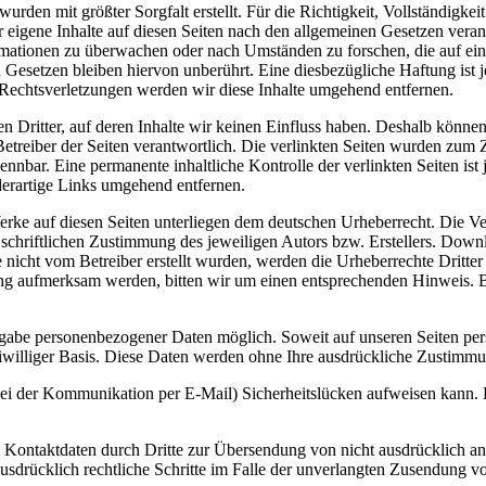
wurden mit größter Sorgfalt erstellt. Für die Richtigkeit, Vollständigk
eigene Inhalte auf diesen Seiten nach den allgemeinen Gesetzen veran
formationen zu überwachen oder nach Umständen zu forschen, die auf ei
esetzen bleiben hiervon unberührt. Eine diesbezügliche Haftung ist j
echtsverletzungen werden wir diese Inhalte umgehend entfernen.
n Dritter, auf deren Inhalte wir keinen Einfluss haben. Deshalb könne
er Betreiber der Seiten verantwortlich. Die verlinkten Seiten wurden zu
nnbar. Eine permanente inhaltliche Kontrolle der verlinkten Seiten ist
erartige Links umgehend entfernen.
Werke auf diesen Seiten unterliegen dem deutschen Urheberrecht. Die Ve
chriftlichen Zustimmung des jeweiligen Autors bzw. Erstellers. Downlo
e nicht vom Betreiber erstellt wurden, werden die Urheberrechte Dritter 
zung aufmerksam werden, bitten wir um einen entsprechenden Hinweis.
gabe personenbezogener Daten möglich. Soweit auf unseren Seiten per
reiwilliger Basis. Diese Daten werden ohne Ihre ausdrückliche Zustimmu
bei der Kommunikation per E-Mail) Sicherheitslücken aufweisen kann. E
Kontaktdaten durch Dritte zur Übersendung von nicht ausdrücklich an
 ausdrücklich rechtliche Schritte im Falle der unverlangten Zusendung